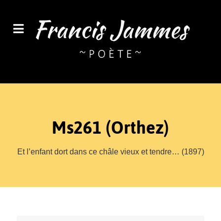
Ms261 (Orthez)
Et l’enfant dort dans ce châle vieux et tendre… (1897)