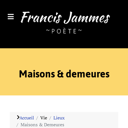
Maisons & demeures
Accueil
Vie
Lieux
Maisons & Demeures