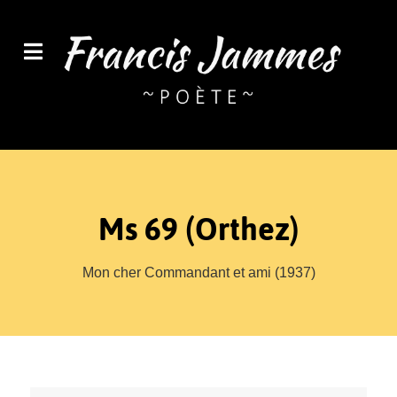
Ms 69 (Orthez)
Mon cher Commandant et ami (1937)