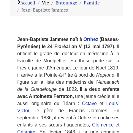
Accueil
Vie
Entourage
Famille
Jean-Baptiste Jammes
Jean-Baptiste Jammes naît à
Orthez
(Basses-
Pyrénées) le 24 Floréal an V (13 mai 1797)
. Il
obtient le grade de docteur en médecine à la
Faculté de Montpellier. Sa thèse porte sur la
Fièvre jaune d’Amérique. Le jour de Noël 1819,
il arrive à la Pointe-à-Pitre à bord du
Neptune
. Il
figure sur la liste des médecins de l’
Almanach
de la Guadeloupe
de 1822.
Il a deux enfants
avec Antoinette Ferraton
, une jeune créole elle
aussi originaire du Béarn :
Octave
et
Louis-
Victor
, le père de Francis Jammes. En
septembre 1836, il revient à Orthez et confie ses
enfants à ses sœurs huguenotes,
Clémence et
Célanire
. En février 1843, il a une conduite