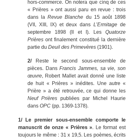
hors-commerce. On notera que cinq de ces
« Prières » ont aussi paru en revue : trois
dans la
Revue Blanche
du 15 août 1898
(VII, XIII, IX) et deux dans
L’Ermitage
de
septembre 1898 (II et I). Les
Quatorze
Prières
ont finalement constitué la dernière
partie du
Deuil des Primevères
(1901).
2/
Reste le second sous-ensemble de
pièces. Dans
Francis Jammes, sa vie, son
œuvre
, Robert Mallet avait donné une liste
de huit « Prières » inédites. Une autre «
Prière » a été retrouvée, ce qui donne les
Neuf Prières
publiées par Michel Haurie
dans
OPC
(pp. 1369-1378).
1/ Le premier sous-ensemble comporte le
manuscrit de onze « Prières »
. Le format est
toujours le même : 31 x 19,5. Les poèmes, écrits